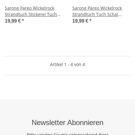
Sarong Pareo Wickelrock
Sarong Pareo Wickelrock
Strandtuch Stickerei Tuch
Strandtuch Tuch Schal
Schlicht Uni Besch Beige
Wickelkleid Strandkleid
19,99 €
*
19,99 €
*
Blickdicht Los Angeles -
Braun Beige Bunt Streifen
Artikel 1 - 4 von 4
Newsletter Abonnieren
Bitte senden Sie mir entsprechend Ihrer