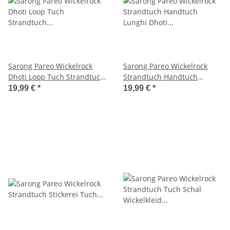
Sarong Pareo Wickelrock
Sarong Pareo Wickelrock
Dhoti Loop Tuch Strandtuch
Strandtuch Handtuch
Handtuch Schal Beige Braun
Lunghi Dhoti Wandbehang
19,99 €
*
19,99 €
*
Schildkröte Tribal Beige