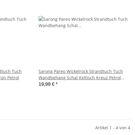
ndtuch Tuch
Sarong Pareo Wickelrock Strandtuch Tuch
ün Petrol
Wandbehang Schal Keltisch Kreuz Petrol
Türkis
19,99 €
*
Artikel 1 - 4 von 4