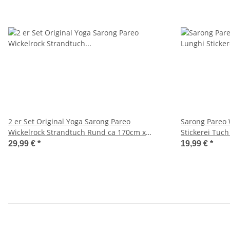
2 er Set Original Yoga Sarong Pareo
Sarong Pareo 
Wickelrock Strandtuch Rund ca 170cm x
Stickerei Tuch
1110cm Handtuch Schal Kleid Wickeltuch
29,99 €
*
19,99 €
*
Wickelkleid Gecko - Reptil Petrol Türkis