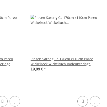
cm Pareo
Riesen Sarong Ca 170cm x110cm Pareo
erlage
Wickelrock Wickeltuch Badeunterlage
ch Wickelkleid
Saunatuch Schal Loop Wickeltuch Wickelkleid
19,99 €
*
Gecko Bunt