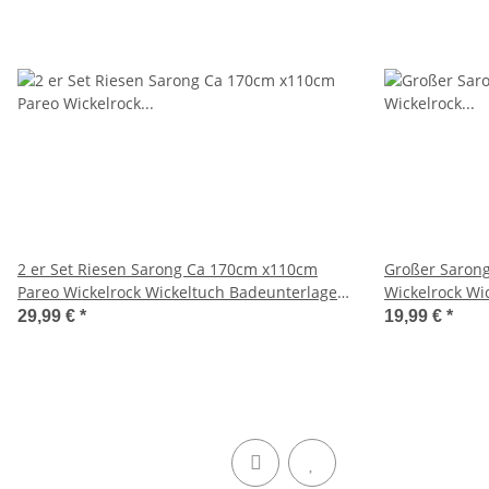
2 er Set Riesen Sarong Ca 170cm x110cm
Großer Saron
Pareo Wickelrock Wickeltuch Badeunterlage
Wickelrock Wi
Saunatuch Schal Loop Wickeltuch Wickelkleid
Saunatuch Sch
29,99 €
*
19,99 €
*
Elefant Schwarz Weiß
Stern Blumen