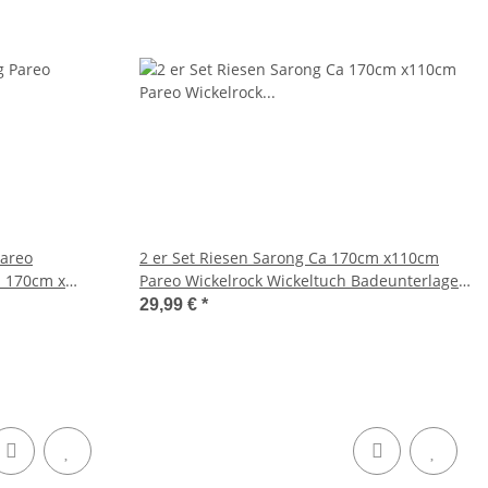
Pareo
2 er Set Riesen Sarong Ca 170cm x110cm
a 170cm x
Pareo Wickelrock Wickeltuch Badeunterlage
Wickeltuch
Saunatuch Schal Loop Wickeltuch Wickelkleid
29,99 €
*
i von Hand
Elefant Schwarz Weiß