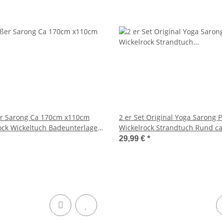
er Sarong Ca 170cm x110cm
2 er Set Original Yoga Sarong 
ock Wickeltuch Badeunterlage
Wickelrock Strandtuch Rund c
al Loop Wickeltuch Wickelkleid
1110cm Handtuch Schal Kleid 
29,99 €
*
 Muster
Wickelkleid Buddha - Feng Shu
Bemalt