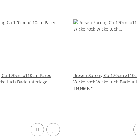
g Ca 170cm x110cm Pareo
Riesen Sarong Ca 170cm x110
ckeltuch Badeunterlage
Wickelrock Wickeltuch Badeunt
al Loop Wickeltuch Wickelkleid
Saunatuch Schal Loop Wickeltu
19,99 €
*
 Muster
Elefant Schwarz Weiß