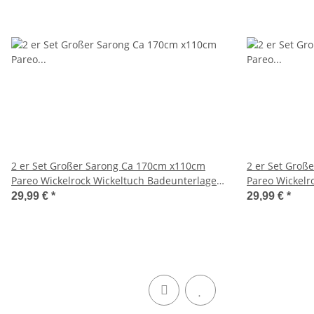
2 er Set Großer Sarong Ca 170cm x110cm
2 er Set Groß
Pareo Wickelrock Wickeltuch Badeunterlage
Pareo Wickelr
Saunatuch Schal Loop Wickeltuch Wickelkleid
Saunatuch Sch
29,99 €
*
29,99 €
*
Leopard Muster
Stern Blumen