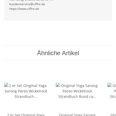
kundenservice@ciffre.de
https://www.ciffre.de
Ähnliche Artikel
2 er Set Original Yoga
Original Yoga Sarong
Or