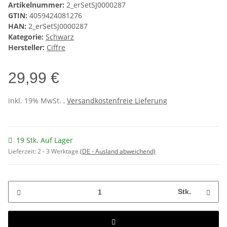
Artikelnummer:
2_erSetSJ0000287
GTIN:
4059424081276
HAN:
2_erSetSJ0000287
Kategorie:
Schwarz
Hersteller:
Ciffre
29,99 €
inkl. 19% MwSt. ,
Versandkostenfreie Lieferung
19 Stk. Auf Lager
Lieferzeit:
2 - 3 Werktage
(DE - Ausland abweichend)
Stk.