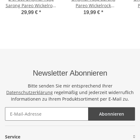
Sarong Pareo Wickelrock
Pareo Wickelrock
Strandtuch Rund ca
Strandtuch Rund ca
St
29,99 €
*
19,99 €
*
170cm x 1110cm
170cm x 1110cm
Handtuch Schal Kleid
Handtuch Schal Kleid
Han
Wickeltuch Wickelkleid
Wickeltuch Wickelkleid
Wic
Delfin Hawaii Südsee
Delfin - Handbemalt
De
Newsletter Abonnieren
Bitte senden Sie mir entsprechend Ihrer
Datenschutzerklärung
regelmäßig und jederzeit widerruflich
Informationen zu Ihrem Produktsortiment per E-Mail zu.
Abonnieren
Newsletter Abonnieren
Service