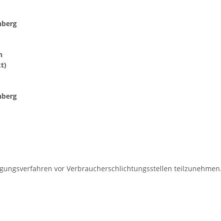
nberg
n
t)
nberg
eilegungsverfahren vor Verbraucherschlichtungsstellen teilzunehmen