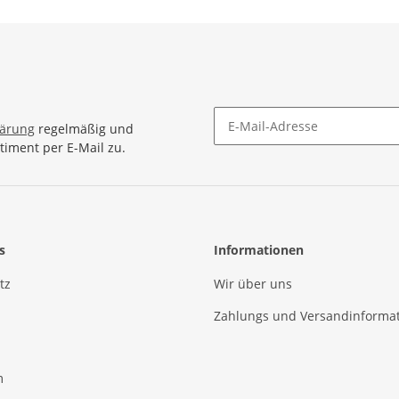
Türkis Blau
Handbema
lärung
regelmäßig und
timent per E-Mail zu.
Newsletter Abonnieren
s
Informationen
tz
Wir über uns
Zahlungs und Versandinforma
m