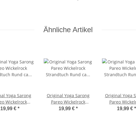
Ähnliche Artikel
nal Yoga Sarong
Original Yoga Sarong
Original Yoga 
eo Wickelrock
Pareo Wickelrock
Pareo Wickel
ndtuch Rund ca
Strandtuch Rund ca
Strandtuch Ru
19,99 €
*
19,99 €
*
19,99 €
*
0cm x 1110cm
170cm x 1110cm
170cm x 111
uch Schal Kleid
Handtuch Schal Kleid
Handtuch Schal
tuch Wickelkleid
Wickeltuch Wickelkleid
Wickeltuch Wick
n Hawaii Südsee
Schildröten im Meer
Bali Landscha