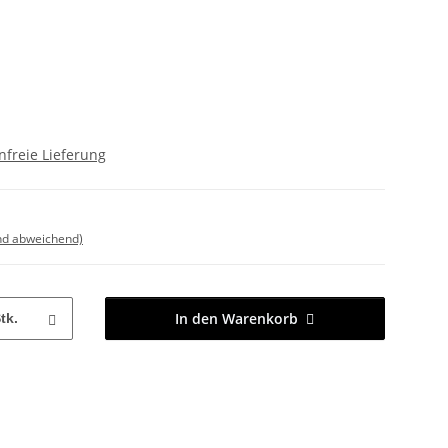
freie Lieferung
nd abweichend)
In den Warenkorb
tk.