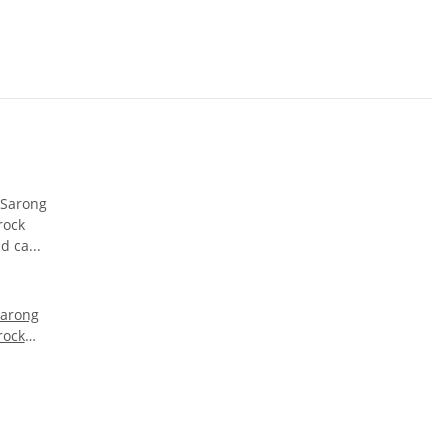
Sarong
rock
nd ca
0cm
 Kleid
elkleid
ft -