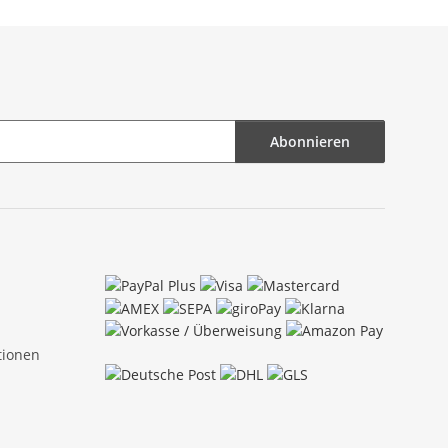
lt
Abonnieren
tionen