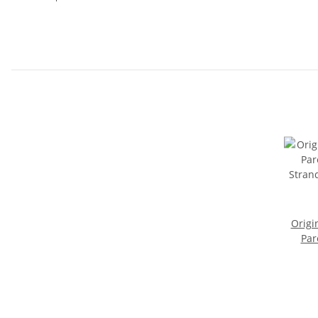
Origi
Par
Stra
17
Handt
Wickel
Delfi