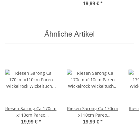
Strandtuch Loop
Wic
19,99 €
*
Schmetterling Schal M5
Sau
Wic
Ähnliche Artikel
Riesen Sarong Ca 170cm
Riesen Sarong Ca 170cm
Ries
x110cm Pareo
x110cm Pareo
Wickelrock Wickeltuch
Wickelrock Wickeltuch
Wic
19,99 €
*
19,99 €
*
Badeunterlage
Badeunterlage
Saunatuch Schal Loop
Saunatuch Schal Loop
Sau