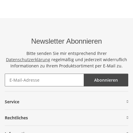
Wickeltuch Wickelkleid
Wickeltuch Wickelkleid
Wic
Schmetterling Pink
Frosch Rot Grün
F
Newsletter Abonnieren
Bitte senden Sie mir entsprechend Ihrer
Datenschutzerklärung
regelmäßig und jederzeit widerruflich
Informationen zu Ihrem Produktsortiment per E-Mail zu.
Abonnieren
Newsletter Abonnieren
Service
Rechtliches