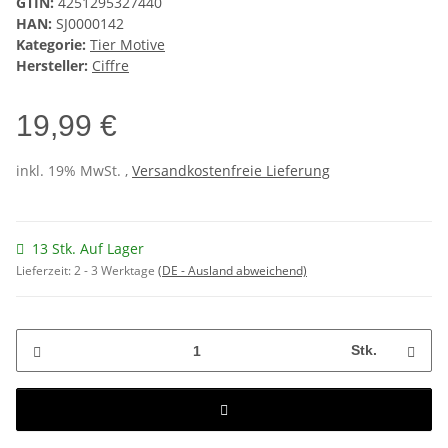
GTIN:
4251295327440
HAN:
SJ0000142
Kategorie:
Tier Motive
Hersteller:
Ciffre
19,99 €
inkl. 19% MwSt. ,
Versandkostenfreie Lieferung
13 Stk. Auf Lager
Lieferzeit:
2 - 3 Werktage
(DE - Ausland abweichend)
Stk.