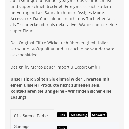
auch sehr gut für Kinder geeignet das sehr leicht ist
und super schnell trocknet. Er eignet es sich zudem
hervorragend als Saunatuch oder lässiges Mode-
Accessoire. Darüber hinaus macht das Tuch ebenfalls
als Tischdecke oder als dekorativer Wandschmuck eine
super Figur.
Das Original Ciffre Wickeltuch überzeugt mit toller
Farb- und Stoffqualität und ist auch eine wunderbare
Geschenkidee.
Design by Marco Bauer Import & Export GmbH
Unser Tipp: Sollten Sie einmal wider Erwarten mit
einem unserer Produkte nicht zufrieden sein,
kontaktieren Sie uns gerne - Wir finden sicher eine
Lösung!
Produkteigenschaft
Wert
Pink
Mehfarbig
Schwarz
01 - Sarong Farbe:
Sarongs
Pink