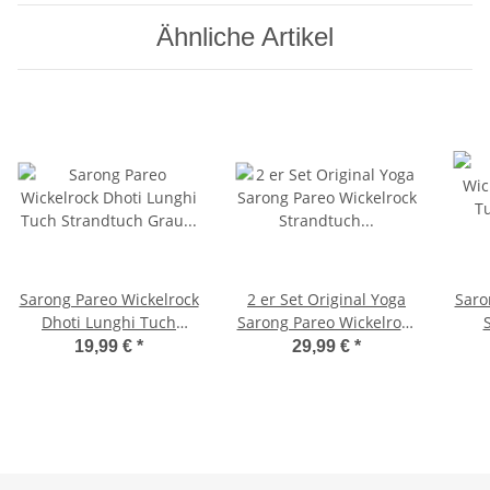
Ähnliche Artikel
Sarong Pareo Wickelrock
2 er Set Original Yoga
Saro
Dhoti Lunghi Tuch
Sarong Pareo Wickelrock
Strandtuch Grau Türkis
Strandtuch Rund ca
W
19,99 €
*
29,99 €
*
Bunt Gecko Schal
170cm x 1110cm
Ke
Handtuch Schal Kleid
Wickeltuch Wickelkleid
Bali Landschaft -
Handbemalt