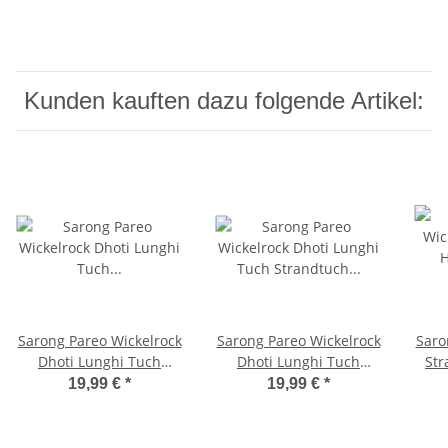
Kunden kauften dazu folgende Artikel:
Sarong Pareo Wickelrock
Sarong Pareo Wickelrock
Saro
Dhoti Lunghi Tuch
Dhoti Lunghi Tuch
Str
Schildkröte Strandtuch
Strandtuch Schildkröte
19,99 €
*
19,99 €
*
Orange Gelb
Blickdicht Tuch
Schi