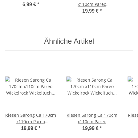
x110cm Pareo
6,99 €
*
Wickelrock Wickeltuch
Wic
19,99 €
*
Badeunterlage
Saunatuch Schal Loop
Sau
Wickeltuch Wickelkleid
Wic
Gecko Bunt
Ähnliche Artikel
Riesen Sarong Ca 170cm
Riesen Sarong Ca 170cm
Ries
x110cm Pareo
x110cm Pareo
Wickelrock Wickeltuch
Wickelrock Wickeltuch
Wic
19,99 €
*
19,99 €
*
Badeunterlage
Badeunterlage