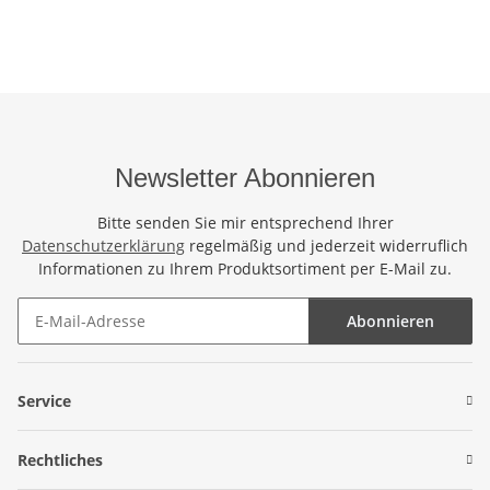
Saunatuch Schal Loop
Saunatuch Schal Loop
Sau
Wickeltuch Wickelkleid
Wickeltuch Wickelkleid
Wic
Handbemalt Blumen
Gecko Bunt
Motiv
Newsletter Abonnieren
Bitte senden Sie mir entsprechend Ihrer
Datenschutzerklärung
regelmäßig und jederzeit widerruflich
Informationen zu Ihrem Produktsortiment per E-Mail zu.
Abonnieren
Newsletter Abonnieren
Service
Rechtliches