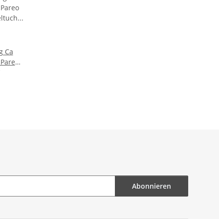
g Ca
Pareo
eltuch
age
l Loop
elkleid
t
Abonnieren