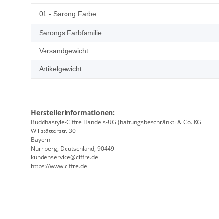
Produkteigenschaft
Wert
01 - Sarong Farbe:
Sarongs Farbfamilie:
Versandgewicht:
Artikelgewicht:
Herstellerinformationen:
Buddhastyle-Ciffre Handels-UG (haftungsbeschränkt) & Co. KG
Willstätterstr. 30
Bayern
Nürnberg, Deutschland, 90449
kundenservice@ciffre.de
https://www.ciffre.de