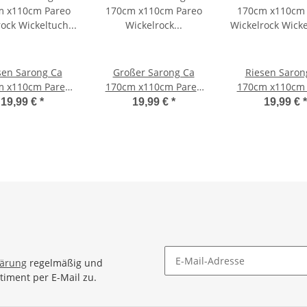
sen Sarong Ca
Großer Sarong Ca
Riesen Saron
m x110cm Pareo
170cm x110cm Pareo
170cm x110cm 
lrock Wickeltuch
Wickelrock Wickeltuch
Wickelrock Wick
19,99 €
*
19,99 €
*
19,99 €
*
deunterlage
Badeunterlage
Badeunterl
tuch Schal Loop
Saunatuch Schal Loop
Saunatuch Scha
tuch Wickelkleid
Wickeltuch Wickelkleid
Wickeltuch Wick
nt Schwarz Weiß
Stern Blumen Muster
Gecko Bun
lärung
regelmäßig und
timent per E-Mail zu.
Newsletter Abonnieren