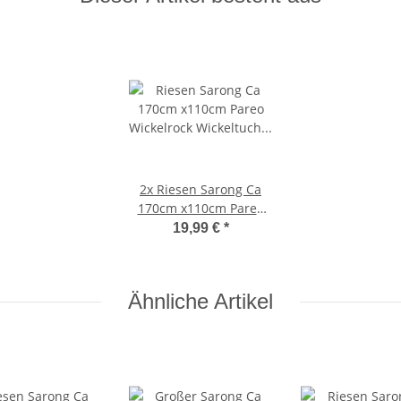
2x
Riesen Sarong Ca
170cm x110cm Pareo
Wickelrock Wickeltuch
19,99 €
*
Badeunterlage
Saunatuch Schal Loop
Wickeltuch Wickelkleid
Ähnliche Artikel
Elefant Schwarz Weiß