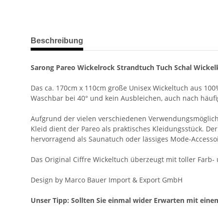
weitere Registerkarten anzeigen
Beschreibung
Sarong Pareo Wickelrock Strandtuch Tuch Schal Wickelk
Das ca. 170cm x 110cm große Unisex Wickeltuch aus 100%
Waschbar bei 40° und kein Ausbleichen, auch nach häuf
Aufgrund der vielen verschiedenen Verwendungsmöglichkeit
Kleid dient der Pareo als praktisches Kleidungsstück. Der
hervorragend als Saunatuch oder lässiges Mode-Accessoi
Das Original Ciffre Wickeltuch überzeugt mit toller Farb
Design by Marco Bauer Import & Export GmbH
Unser Tipp: Sollten Sie einmal wider Erwarten mit einem