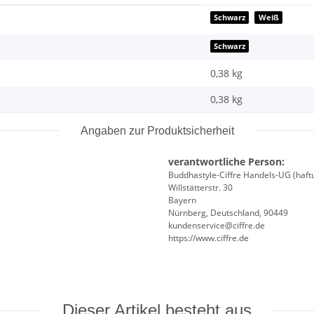
Schwarz
Weiß
Schwarz
0,38 kg
0,38
kg
Angaben zur Produktsicherheit
verantwortliche Person:
Buddhastyle-Ciffre Handels-UG (haft
Willstätterstr. 30
Bayern
Nürnberg, Deutschland, 90449
kundenservice@ciffre.de
https://www.ciffre.de
Dieser Artikel besteht aus