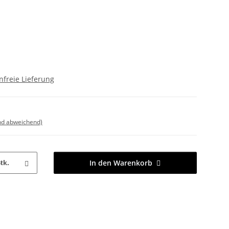
freie Lieferung
nd abweichend)
In den Warenkorb
tk.