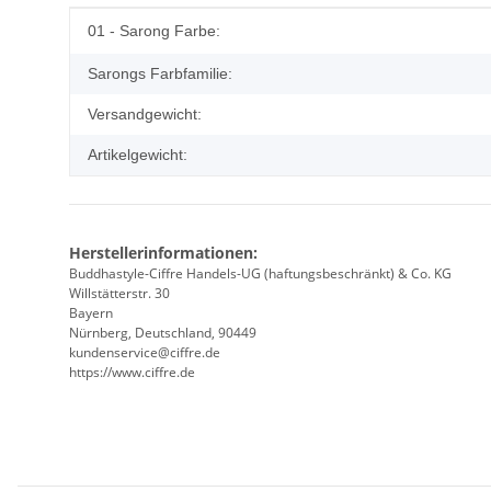
Produkteigenschaft
Wert
01 - Sarong Farbe:
Sarongs Farbfamilie:
Versandgewicht:
Artikelgewicht:
Herstellerinformationen:
Buddhastyle-Ciffre Handels-UG (haftungsbeschränkt) & Co. KG
Willstätterstr. 30
Bayern
Nürnberg, Deutschland, 90449
kundenservice@ciffre.de
https://www.ciffre.de