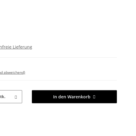
freie Lieferung
nd abweichend)
In den Warenkorb
tk.