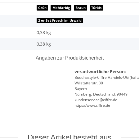
Grün
Mehfarbig
Braun
Türkis
2 er Set Frosch im Urwald
0,38 kg
0,38
kg
Angaben zur Produktsicherheit
verantwortliche Person:
Buddhastyle-Ciffre Handels-UG (haft
Willstätterstr. 30
Bayern
Nürnberg, Deutschland, 90449
kundenservice@ciffre.de
https://www.ciffre.de
Dieser Artikel besteht aus