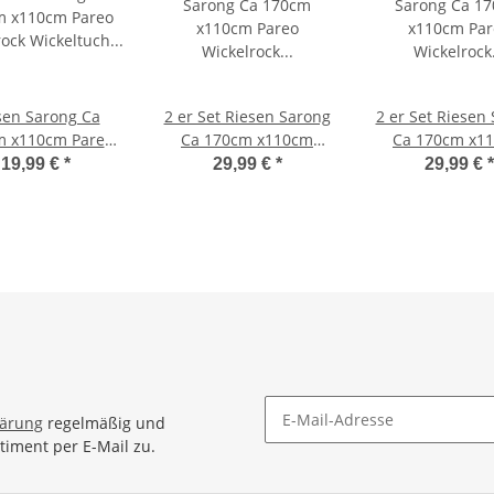
sen Sarong Ca
2 er Set Riesen Sarong
2 er Set Riesen
m x110cm Pareo
Ca 170cm x110cm
Ca 170cm x1
lrock Wickeltuch
Pareo Wickelrock
Pareo Wickel
19,99 €
*
29,99 €
*
29,99 €
*
deunterlage
Wickeltuch
Wickeltuc
tuch Schal Loop
Badeunterlage
Badeunterl
tuch Wickelkleid
Saunatuch Schal Loop
Saunatuch Scha
bemalt Blumen
Wickeltuch Wickelkleid
Wickeltuch Wick
Motiv
Frosch im Urwald
Handbemalt B
Motiv
lärung
regelmäßig und
timent per E-Mail zu.
Newsletter Abonnieren