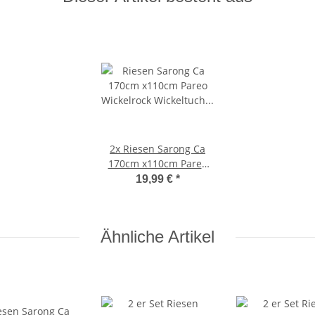
2x
Riesen Sarong Ca
170cm x110cm Pareo
Wickelrock Wickeltuch
19,99 €
*
Badeunterlage
Saunatuch Schal Loop
Wickeltuch Wickelkleid
Ähnliche Artikel
Frosch im Urwald