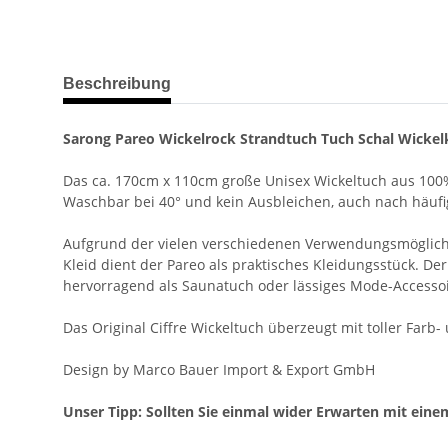
weitere Registerkarten anzeigen
Beschreibung
Sarong Pareo Wickelrock Strandtuch Tuch Schal Wickelk
Das ca. 170cm x 110cm große Unisex Wickeltuch aus 100%
Waschbar bei 40° und kein Ausbleichen, auch nach häuf
Aufgrund der vielen verschiedenen Verwendungsmöglichkeit
Kleid dient der Pareo als praktisches Kleidungsstück. Der
hervorragend als Saunatuch oder lässiges Mode-Accessoi
Das Original Ciffre Wickeltuch überzeugt mit toller Farb
Design by Marco Bauer Import & Export GmbH
Unser Tipp: Sollten Sie einmal wider Erwarten mit einem