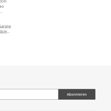
 Sarong
10cm
rock
h
age
l Loop
elkleid
lumen
Abonnieren