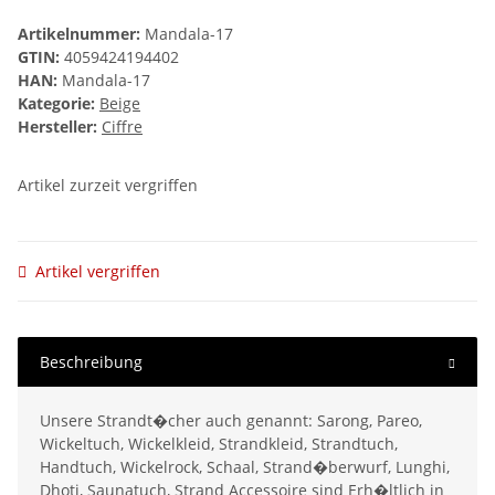
Artikelnummer:
Mandala-17
GTIN:
4059424194402
HAN:
Mandala-17
Kategorie:
Beige
Hersteller:
Ciffre
Artikel zurzeit vergriffen
Artikel vergriffen
Beschreibung
Unsere Strandt�cher auch genannt: Sarong, Pareo,
Wickeltuch, Wickelkleid, Strandkleid, Strandtuch,
Handtuch, Wickelrock, Schaal, Strand�berwurf, Lunghi,
Dhoti, Saunatuch, Strand Accessoire sind Erh�ltlich in