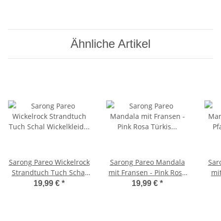
Ähnliche Artikel
Sarong Pareo Wickelrock
Sarong Pareo Mandala
Sar
Strandtuch Tuch Schal
mit Fransen - Pink Rosa
mi
Wickelkleid Strandkleid
Türkis Pfau
19,99 €
*
19,99 €
*
Blickdicht Ibiza - Elefant
Paisley Lila Mandala