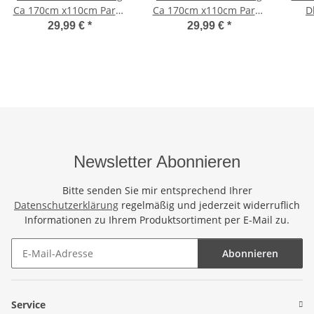
Ca 170cm x110cm Pareo
Ca 170cm x110cm Pareo
D
Wickelrock Wickeltuch
Wickelrock Wickeltuch
Str
29,99 €
*
29,99 €
*
Badeunterlage
Badeunterlage
Saunatuch Schal Loop
Saunatuch Schal Loop
Wickeltuch Wickelkleid
Wickeltuch Wickelkleid
Handbemalt Blumen
Frosch im Urwald
Motiv
Newsletter Abonnieren
Bitte senden Sie mir entsprechend Ihrer
Datenschutzerklärung
regelmäßig und jederzeit widerruflich
Informationen zu Ihrem Produktsortiment per E-Mail zu.
Abonnieren
Newsletter Abonnieren
Service