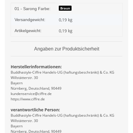
Produkteigenschaft
Wert
Braun
01 - Sarong Farbe:
0,19 kg
Versandgewicht:
0,19
kg
Artikelgewicht:
Angaben zur Produktsicherheit
Herstellerinformationen:
Buddhastyle-Ciffre Handels-UG (haftungsbeschränkt) & Co. KG
Willstätterstr. 30
Bayern
Nürnberg, Deutschland, 90449
kundenservice@ciffre.de
https://www.ciffre.de
verantwortliche Person:
Buddhastyle-Ciffre Handels-UG (haftungsbeschränkt) & Co. KG
Willstätterstr. 30
Bayern
Nürnberg, Deutschland, 90449