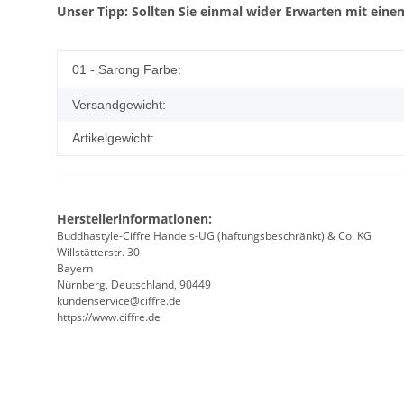
Unser Tipp: Sollten Sie einmal wider Erwarten mit einem
Produkteigenschaft
Wert
01 - Sarong Farbe:
Versandgewicht:
Artikelgewicht:
Herstellerinformationen:
Buddhastyle-Ciffre Handels-UG (haftungsbeschränkt) & Co. KG
Willstätterstr. 30
Bayern
Nürnberg, Deutschland, 90449
kundenservice@ciffre.de
https://www.ciffre.de