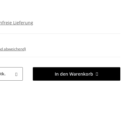
freie Lieferung
nd abweichend)
In den Warenkorb
tk.