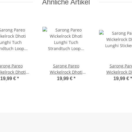
Ähnliche Artikel
arong Pareo
Sarong Pareo
Sarong Par
kelrock Dhoti
Wickelrock Dhoti
Wickelrock D
unghi Tuch
Lunghi Tuch
Lunghi Stick
19,99 €
*
19,99 €
*
19,99 €
*
andtuch Loop
Strandtuch Loop Herz
Schmetterling
t Orange Schal +
Orange Gelb Tuch
Hell Blau
Schnalle