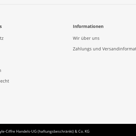
s
Informationen
tz
Wir über uns
Zahlungs und Versandinforma
m
recht
le-Ciffre Handels-UG (haftungsbeschränkt) & Co. KG