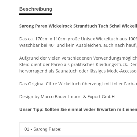
weitere Registerkarten anzeigen
Beschreibung
Sarong Pareo Wickelrock Strandtuch Tuch Schal Wickelk
Das ca. 170cm x 110cm große Unisex Wickeltuch aus 100%
Waschbar bei 40° und kein Ausbleichen, auch nach häuf
Aufgrund der vielen verschiedenen Verwendungsmöglichkeit
Kleid dient der Pareo als praktisches Kleidungsstück. Der
hervorragend als Saunatuch oder lässiges Mode-Accessoi
Das Original Ciffre Wickeltuch überzeugt mit toller Farb
Design by Marco Bauer Import & Export GmbH
Unser Tipp: Sollten Sie einmal wider Erwarten mit einem
Produkteigenschaft
Wert
01 - Sarong Farbe: