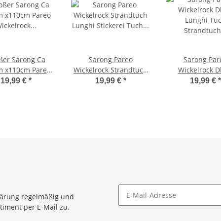
ßer Sarong Ca
Sarong Pareo
Sarong Par
m x110cm Pareo
Wickelrock Strandtuch
Wickelrock D
lrock Wickeltuch
Lunghi Stickerei Tuch
Lunghi Tu
19,99 €
*
19,99 €
*
19,99 €
*
deunterlage
Schlicht Uni Hell Grün
Strandtuch Han
tuch Schal Loop
Fisch Blau S
tuch Wickelkleid
opard Muster
lärung
regelmäßig und
timent per E-Mail zu.
Newsletter Abonnieren