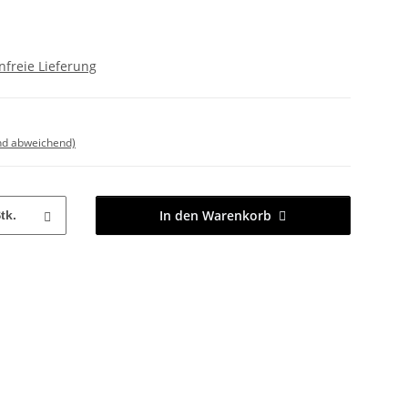
freie Lieferung
nd abweichend)
In den Warenkorb
tk.