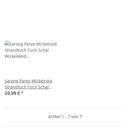
Streifen
Bunt
Sarong Pareo Wickelrock
Strandtuch Tuch Schal
Wickelkleid Strandkleid
19,99 €
*
Blickdicht Formentera - Bunt
Artikel 1 - 7 von 7