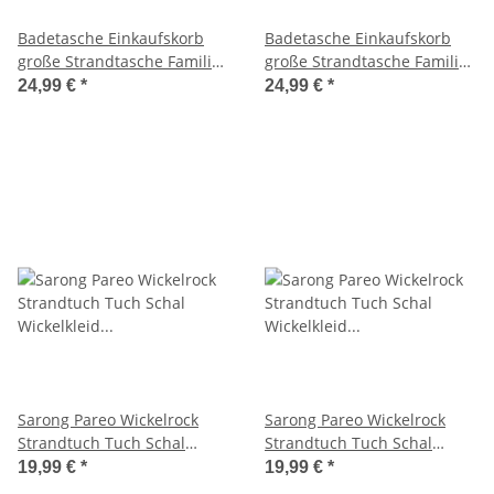
Badetasche Einkaufskorb
Badetasche Einkaufskorb
große Strandtasche Familie
große Strandtasche Familie
Beach Bag Groß - Schwarz
Beach Bag Groß - Weiß
24,99 €
*
24,99 €
*
Weiß Gold
Schwarz
Sarong Pareo Wickelrock
Sarong Pareo Wickelrock
Strandtuch Tuch Schal
Strandtuch Tuch Schal
Wickelkleid Strandkleid
Wickelkleid Strandkleid
19,99 €
*
19,99 €
*
Blickdicht Boa Vista - Bunte
Blickdicht Chumbe - Streifen