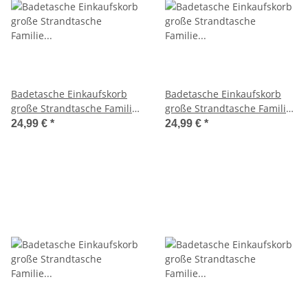
Badetasche Einkaufskorb
Badetasche Einkaufskorb
große Strandtasche Familie
große Strandtasche Familie
Beach Bag Groß - Schwarz
Beach Bag Groß - Schwarz
24,99 €
*
24,99 €
*
Weiß
Weiß