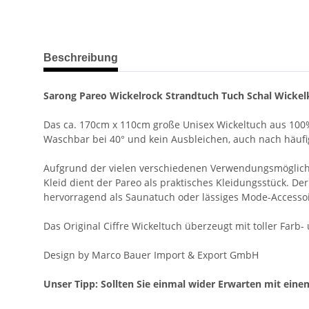
weitere Registerkarten anzeigen
Beschreibung
Sarong Pareo Wickelrock Strandtuch Tuch Schal Wickelk
Das ca. 170cm x 110cm große Unisex Wickeltuch aus 100%
Waschbar bei 40° und kein Ausbleichen, auch nach häuf
Aufgrund der vielen verschiedenen Verwendungsmöglichkeit
Kleid dient der Pareo als praktisches Kleidungsstück. Der
hervorragend als Saunatuch oder lässiges Mode-Accessoi
Das Original Ciffre Wickeltuch überzeugt mit toller Farb
Design by Marco Bauer Import & Export GmbH
Unser Tipp: Sollten Sie einmal wider Erwarten mit einem