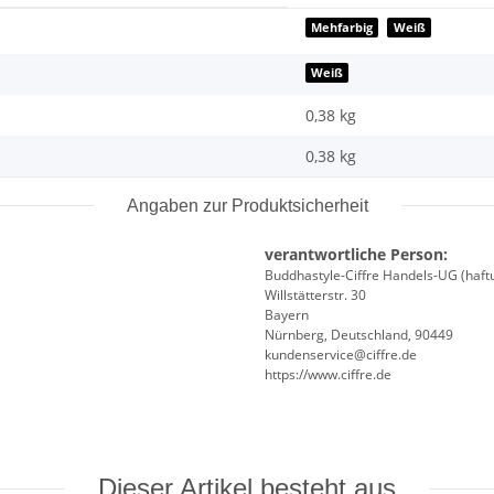
Mehfarbig
Weiß
Weiß
0,38 kg
0,38
kg
Angaben zur Produktsicherheit
verantwortliche Person:
Buddhastyle-Ciffre Handels-UG (haft
Willstätterstr. 30
Bayern
Nürnberg, Deutschland, 90449
kundenservice@ciffre.de
https://www.ciffre.de
Dieser Artikel besteht aus