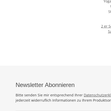
2 er S
S
Wickel
Run
111
Schal 
Wick
Bunte
Newsletter Abonnieren
Bitte senden Sie mir entsprechend Ihrer
Datenschutzerk
jederzeit widerruflich Informationen zu Ihrem Produktsor