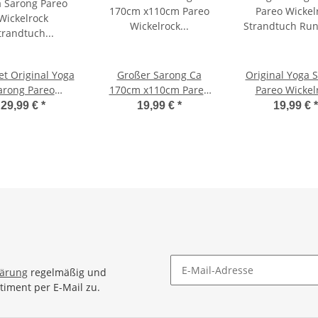
et Original Yoga
Großer Sarong Ca
Original Yoga 
arong Pareo
170cm x110cm Pareo
Pareo Wickel
rock Strandtuch
Wickelrock Wickeltuch
Strandtuch Ru
29,99 €
*
19,99 €
*
19,99 €
*
d ca 170cm x
Badeunterlage
170cm x 111
0cm Handtuch
Saunatuch Schal Loop
Handtuch Schal
Kleid Wickeltuch
Wickeltuch Wickelkleid
Wickeltuch Wick
elkleid Weiß -
Weiß Blumen Muster
Weiß - Bun
s Blumenmuster
Blumenmus
lärung
regelmäßig und
timent per E-Mail zu.
Newsletter Abonnieren