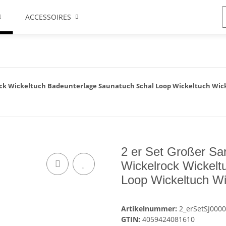
ACCESSOIRES
rock Wickeltuch Badeunterlage Saunatuch Schal Loop Wickeltuch Wi
2 er Set Großer S
Wickelrock Wickelt
Loop Wickeltuch Wi
Artikelnummer:
2_erSetSJ000
GTIN:
4059424081610