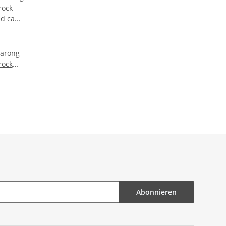
Sarong
rock
nd ca
0cm
 Kleid
elkleid
tes
ter
Abonnieren