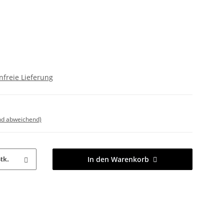
freie Lieferung
nd abweichend)
In den Warenkorb
tk.