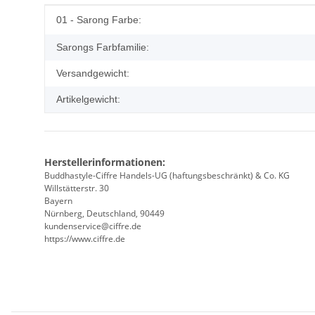
Produkteigenschaft
Wert
01 - Sarong Farbe:
Sarongs Farbfamilie:
Versandgewicht:
Artikelgewicht:
Herstellerinformationen:
Buddhastyle-Ciffre Handels-UG (haftungsbeschränkt) & Co. KG
Willstätterstr. 30
Bayern
Nürnberg, Deutschland, 90449
kundenservice@ciffre.de
https://www.ciffre.de