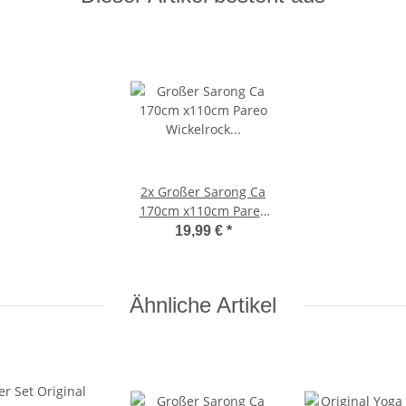
2x
Großer Sarong Ca
170cm x110cm Pareo
Wickelrock Wickeltuch
19,99 €
*
Badeunterlage
Saunatuch Schal Loop
Wickeltuch Wickelkleid
Ähnliche Artikel
Weiß Blumen Muster