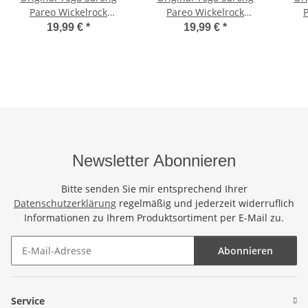
Pareo Wickelrock
Pareo Wickelrock
Strandtuch Rund ca
Strandtuch Rund ca
St
19,99 €
*
19,99 €
*
170cm x 1110cm
170cm x 1110cm
Handtuch Schal Kleid
Handtuch Schal Kleid
Han
Wickeltuch Wickelkleid
Wickeltuch Wickelkleid
Wic
Delfin - Handbemalt
Schildröten im Meer
De
Türkis Blau
Newsletter Abonnieren
Bitte senden Sie mir entsprechend Ihrer
Datenschutzerklärung
regelmäßig und jederzeit widerruflich
Informationen zu Ihrem Produktsortiment per E-Mail zu.
Abonnieren
Newsletter Abonnieren
Service