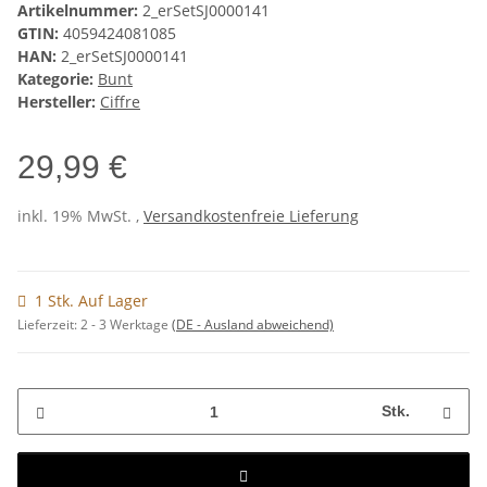
Artikelnummer:
2_erSetSJ0000141
GTIN:
4059424081085
HAN:
2_erSetSJ0000141
Kategorie:
Bunt
Hersteller:
Ciffre
29,99 €
inkl. 19% MwSt. ,
Versandkostenfreie Lieferung
1 Stk. Auf Lager
Lieferzeit:
2 - 3 Werktage
(DE - Ausland abweichend)
Stk.