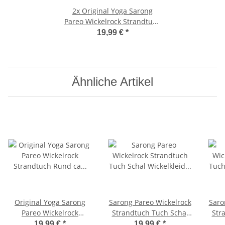
2x
Original Yoga Sarong
Pareo Wickelrock Strandtuch
Rund ca 170cm x 1110cm
19,99 €
*
Handtuch Schal Kleid
Wickeltuch Wickelkleid Bali
Landschaft - Handbemalt
Ähnliche Artikel
Original Yoga Sarong
Sarong Pareo Wickelrock
Saro
Pareo Wickelrock
Strandtuch Tuch Schal
Str
Strandtuch Rund ca
Wickelkleid Strandkleid
Wick
19,99 €
*
19,99 €
*