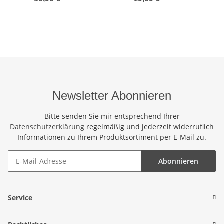
170cm x 1110cm
Blickdicht Formentera -
Blic
Handtuch Schal Kleid
Bunt
Wickeltuch Wickelkleid
Bali Landschaft -
Handbemalt
Newsletter Abonnieren
Bitte senden Sie mir entsprechend Ihrer
Datenschutzerklärung
regelmäßig und jederzeit widerruflich
Informationen zu Ihrem Produktsortiment per E-Mail zu.
Abonnieren
Newsletter Abonnieren
Service