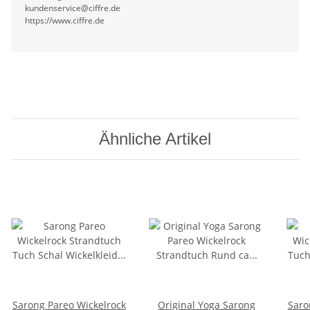
kundenservice@ciffre.de
https://www.ciffre.de
Ähnliche Artikel
Sarong Pareo Wickelrock
Original Yoga Sarong
Saro