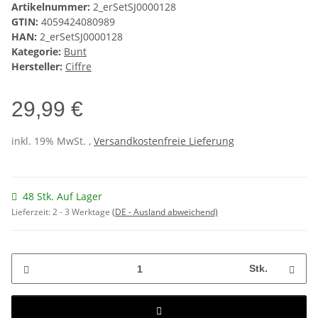
Artikelnummer:
2_erSetSJ0000128
GTIN:
4059424080989
HAN:
2_erSetSJ0000128
Kategorie:
Bunt
Hersteller:
Ciffre
29,99 €
inkl. 19% MwSt. ,
Versandkostenfreie Lieferung
48 Stk. Auf Lager
Lieferzeit:
2 - 3 Werktage
(DE - Ausland abweichend)
Stk.