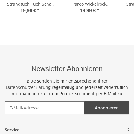
Strandtuch Tuch Schal
Pareo Wickelrock
Str
Wickelkleid Strandkleid
Strandtuch Rund ca
Wick
19,99 €
*
19,99 €
*
Blickdicht Chile -
170cm x 1110cm
Bl
Papagei Weiß
Handtuch Schal Kleid
Wickeltuch Wickelkleid
Weiß - Buntes
Blumenmuster
Newsletter Abonnieren
Bitte senden Sie mir entsprechend Ihrer
Datenschutzerklärung
regelmäßig und jederzeit widerruflich
Informationen zu Ihrem Produktsortiment per E-Mail zu.
Abonnieren
Newsletter Abonnieren
Service