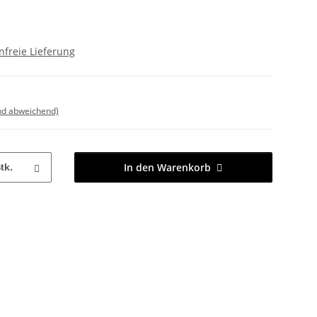
freie Lieferung
nd abweichend)
In den Warenkorb
tk.