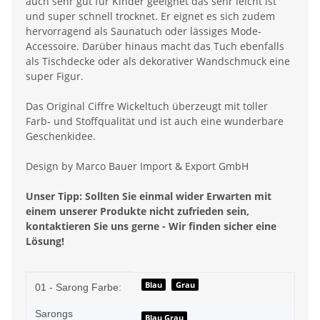
auch sehr gut für Kinder geeignet das sehr leicht ist
und super schnell trocknet. Er eignet es sich zudem
hervorragend als Saunatuch oder lässiges Mode-
Accessoire. Darüber hinaus macht das Tuch ebenfalls
als Tischdecke oder als dekorativer Wandschmuck eine
super Figur.
Das Original Ciffre Wickeltuch überzeugt mit toller
Farb- und Stoffqualität und ist auch eine wunderbare
Geschenkidee.
Design by Marco Bauer Import & Export GmbH
Unser Tipp: Sollten Sie einmal wider Erwarten mit
einem unserer Produkte nicht zufrieden sein,
kontaktieren Sie uns gerne - Wir finden sicher eine
Lösung!
Produkteigenschaft
Wert
Blau
Grau
01 - Sarong Farbe:
Sarongs
Blau Grau