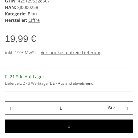
GTIN:
4251295328607
HAN:
SJ0000258
Kategorie:
Blau
Hersteller:
Ciffre
19,99 €
inkl. 19% MwSt. ,
Versandkostenfreie Lieferung
21 Stk. Auf Lager
Lieferzeit:
2 - 3 Werktage
(DE - Ausland abweichend)
Stk.