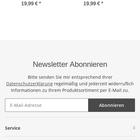
Wickelrock Wickeltuch
Wickelrock Wickeltuch
Wic
19,99 €
*
19,99 €
*
Badeunterlage
Badeunterlage
Saunatuch Schal Loop
Saunatuch Schal Loop
Sau
Wickeltuch Wickelkleid
Wickeltuch Wickelkleid
Wic
Lila Gecko
Stern Blumen Muster
We
Newsletter Abonnieren
Bitte senden Sie mir entsprechend Ihrer
Datenschutzerklärung
regelmäßig und jederzeit widerruflich
Informationen zu Ihrem Produktsortiment per E-Mail zu.
Abonnieren
Newsletter Abonnieren
Service