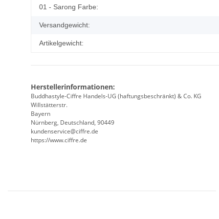
Produkteigenschaft
Wert
01 - Sarong Farbe:
Versandgewicht:
Artikelgewicht:
Herstellerinformationen:
Buddhastyle-Ciffre Handels-UG (haftungsbeschränkt) & Co. KG
Willstätterstr.
Bayern
Nürnberg, Deutschland, 90449
kundenservice@ciffre.de
https://www.ciffre.de