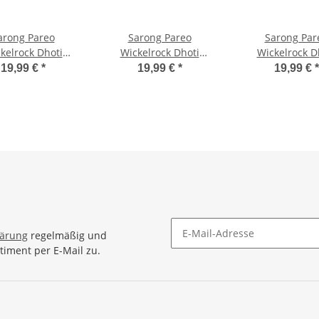
arong Pareo
Sarong Pareo
Sarong Par
kelrock Dhoti
Wickelrock Dhoti
Wickelrock D
unghi Tuch
Lunghi Tuch
Lunghi Stick
19,99 €
*
19,99 €
*
19,99 €
*
tuch Schildkröte
Strandtuch Blau Gecko
Schmetterling
range Blau
Batik Schal
Hell Blau
lärung
regelmäßig und
timent per E-Mail zu.
Newsletter Abonnieren