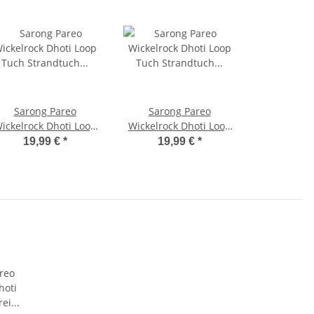
Sarong Pareo
Sarong Pareo
ickelrock Dhoti Loop
Wickelrock Dhoti Loop
Tuch Strandtuch
Tuch Strandtuch
19,99 €
*
19,99 €
*
andtuch Batik Dunkel
Handtuch Knall Bunt
Rot