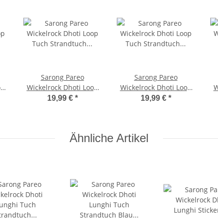
Sarong Pareo
Sarong Pareo
op
Wickelrock Dhoti Loop
Wickelrock Dhoti Loop
W
Tuch Strandtuch
Tuch Strandtuch
19,99 €
*
19,99 €
*
ik
Handtuch Blau Türkis
Handtuch Batik Gelb
H
Batik Style
Orange Pink
Ähnliche Artikel