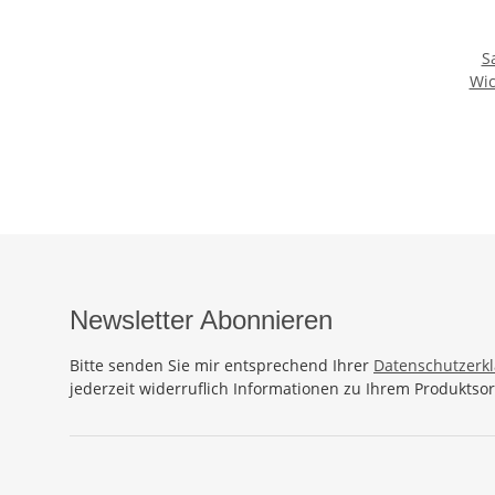
S
Wic
L
Strand
O
Newsletter Abonnieren
Bitte senden Sie mir entsprechend Ihrer
Datenschutzerk
jederzeit widerruflich Informationen zu Ihrem Produktsor