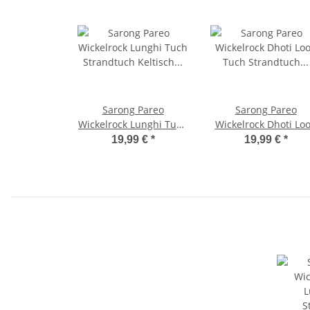
Sarong Pareo
Sarong Pareo
Wickelrock Lunghi Tuch
Wickelrock Dhoti Lo
Strandtuch Keltisch
Tuch Strandtuch
19,99 €
*
19,99 €
*
Kreis Orange Schwarz
Handtuch Schal Bat
Gelb
Grün