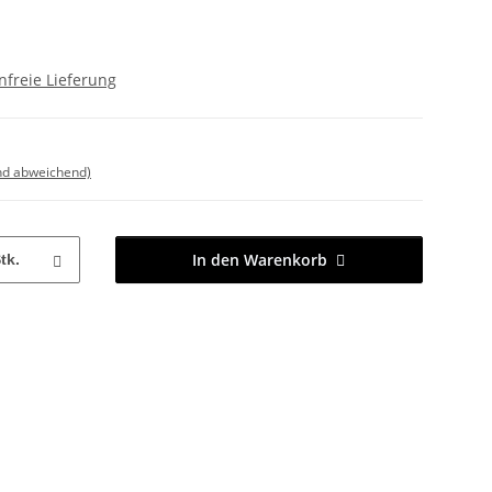
freie Lieferung
nd abweichend)
In den Warenkorb
tk.