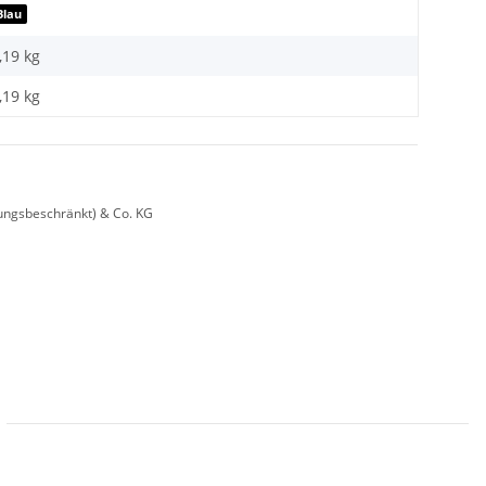
Blau
,19 kg
,19
kg
ungsbeschränkt) & Co. KG