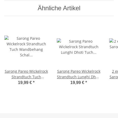
Ähnliche Artikel
Sarong Pareo Wickelrock
Sarong Pareo Wickelrock
2 e
Strandtuch Tuch
Strandtuch Lunghi Dhoti
Saro
Wandbehang Schal
Tuch Schlicht Uni Hell
St
19,99 €
*
19,99 €
*
Keltisch Kreuz Blau
Blau
Han
Wic
Sc