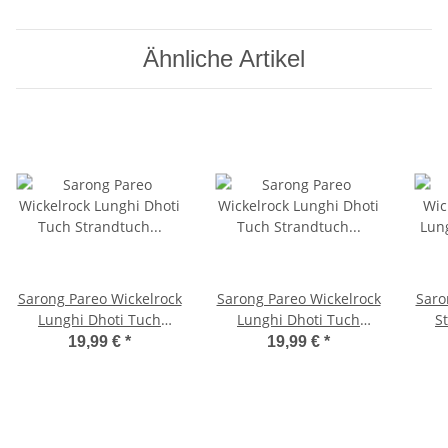
Ähnliche Artikel
Sarong Pareo Wickelrock
Sarong Pareo Wickelrock
Saro
Lunghi Dhoti Tuch
Lunghi Dhoti Tuch
S
Strandtuch Tribal Gecko
Strandtuch Keltisch
Sti
19,99 €
*
19,99 €
*
Hell Grün
Kreis Hell Grün