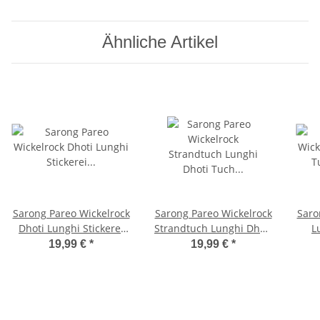
Ähnliche Artikel
Sarong Pareo Wickelrock
Sarong Pareo Wickelrock
Saro
Dhoti Lunghi Stickerei
Strandtuch Lunghi Dhoti
L
Schmetterling Tuch
Tuch Schlicht Uni Hell
Stra
19,99 €
*
19,99 €
*
Strandtuch Grün
Grün