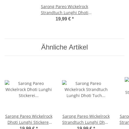
Sarong Pareo Wickelrock
Strandtuch Lunghi Dhoti
Tuch Schlicht Uni Pink Schal
19,99 €
*
Ähnliche Artikel
Sarong Pareo Wickelrock
Sarong Pareo Wickelrock
Saro
Dhoti Lunghi Stickerei
Strandtuch Lunghi Dhoti
Stra
Schmetterling Tuch
Tuch Schlicht Uni Hell
Tuc
19,99 €
*
19,99 €
*