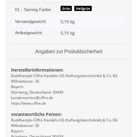
Produkteigenschaft
Wert
Grün
Hellgrün
01 - Sarong Farbe:
0,19 kg
Versandgewicht:
0,19
kg
Artikelgewicht:
Angaben zur Produktsicherheit
Herstellerinformationen:
Buddhastyle-Ciffre Handels-UG (haftungsbeschränkt) & Co. KG
Willstätterstr. 30
Bayern
Nürnberg, Deutschland, 90449
kundenservice@ciffre.de
https://www.ciffre.de
verantwortliche Person:
Buddhastyle-Ciffre Handels-UG (haftungsbeschränkt) & Co. KG
Willstätterstr. 30
Bayern
Nürnberg, Deutschland, 90449