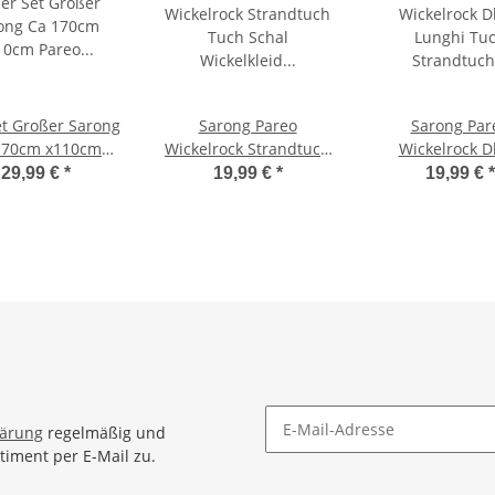
et Großer Sarong
Sarong Pareo
Sarong Par
170cm x110cm
Wickelrock Strandtuch
Wickelrock D
eo Wickelrock
Tuch Schal Wickelkleid
Lunghi Tu
29,99 €
*
19,99 €
*
19,99 €
*
Wickeltuch
Strandkleid Blickdicht
Strandtuch Ei
deunterlage
Koh Chang - Rot
Gecko Batik S
tuch Schal Loop
Elefanten Paisley
tuch Wickelkleid
Muster
 Muster Vintage
Look
lärung
regelmäßig und
timent per E-Mail zu.
Newsletter Abonnieren