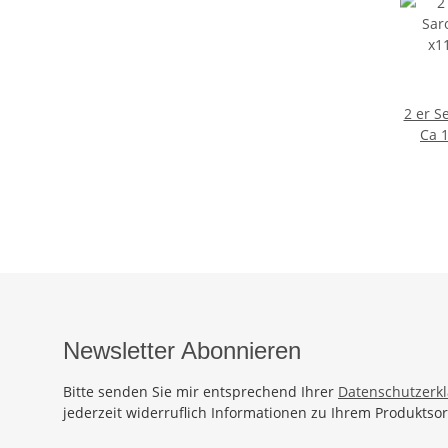
2 er S
Ca 
Par
Ba
Sauna
Wickel
Blumen
Newsletter Abonnieren
Bitte senden Sie mir entsprechend Ihrer
Datenschutzerk
jederzeit widerruflich Informationen zu Ihrem Produktsor