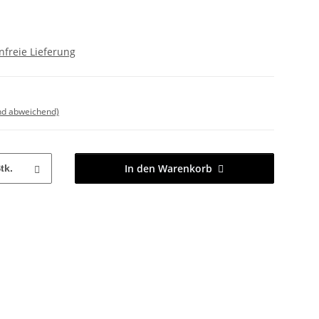
freie Lieferung
nd abweichend)
In den Warenkorb
tk.