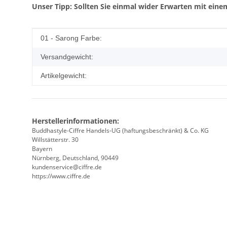
Unser Tipp: Sollten Sie einmal wider Erwarten mit einem
Produkteigenschaft
Wert
01 - Sarong Farbe:
Versandgewicht:
Artikelgewicht:
Herstellerinformationen:
Buddhastyle-Ciffre Handels-UG (haftungsbeschränkt) & Co. KG
Willstätterstr. 30
Bayern
Nürnberg, Deutschland, 90449
kundenservice@ciffre.de
https://www.ciffre.de