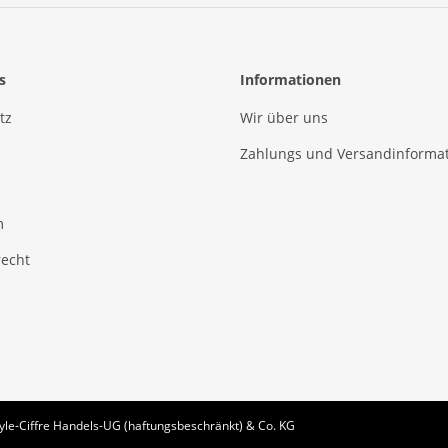
s
Informationen
tz
Wir über uns
Zahlungs und Versandinforma
m
recht
le-Ciffre Handels-UG (haftungsbeschränkt) & Co. KG