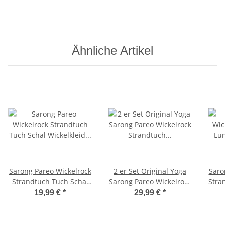
Ähnliche Artikel
Sarong Pareo Wickelrock
2 er Set Original Yoga
Saro
Strandtuch Tuch Schal
Sarong Pareo Wickelrock
Stra
Wickelkleid Strandkleid
Strandtuch Rund ca
S
19,99 €
*
29,99 €
*
Blickdicht Regenwald -
170cm x 1110cm
Schmetterling
Handtuch Schal Kleid
Wickeltuch Wickelkleid