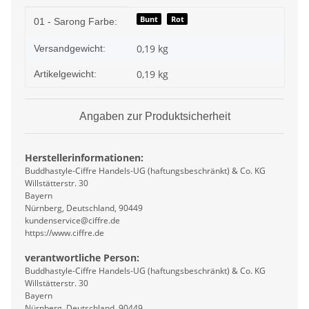
Produkteigenschaft
Wert
Bunt
Rot
01 - Sarong Farbe:
0,19 kg
Versandgewicht:
0,19
kg
Artikelgewicht:
Angaben zur Produktsicherheit
Herstellerinformationen:
Buddhastyle-Ciffre Handels-UG (haftungsbeschränkt) & Co. KG
Willstätterstr. 30
Bayern
Nürnberg, Deutschland, 90449
kundenservice@ciffre.de
https://www.ciffre.de
verantwortliche Person:
Buddhastyle-Ciffre Handels-UG (haftungsbeschränkt) & Co. KG
Willstätterstr. 30
Bayern
Nürnberg, Deutschland, 90449