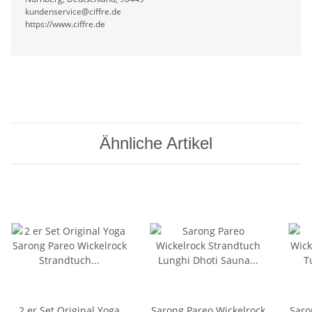
kundenservice@ciffre.de
https://www.ciffre.de
Ähnliche Artikel
2 er Set Original Yoga
Sarong Pareo Wickelrock
Saro