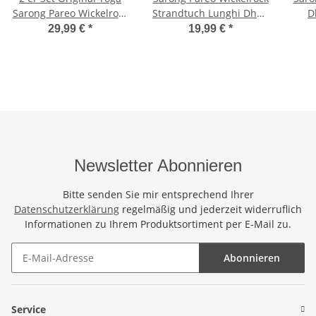
Sarong Pareo Wickelrock
Strandtuch Lunghi Dhoti
D
Strandtuch Rund ca
Sauna Tuch Bunt
29,99 €
*
19,99 €
*
170cm x 1110cm
Handtuch
Wa
Handtuch Schal Kleid
Wickeltuch Wickelkleid
Eulen Familie Bunt
Newsletter Abonnieren
Bitte senden Sie mir entsprechend Ihrer
Datenschutzerklärung
regelmäßig und jederzeit widerruflich
Informationen zu Ihrem Produktsortiment per E-Mail zu.
Abonnieren
Newsletter Abonnieren
Service