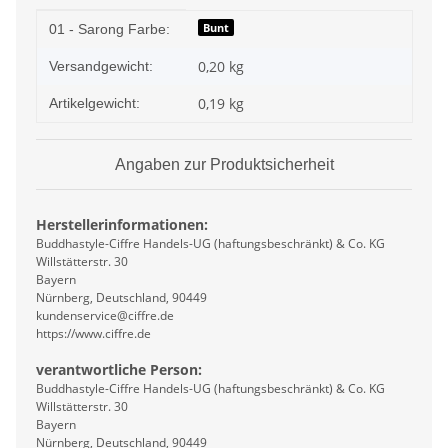
Produkteigenschaft
Wert
Bunt
01 - Sarong Farbe:
0,20 kg
Versandgewicht:
0,19
kg
Artikelgewicht:
Angaben zur Produktsicherheit
Herstellerinformationen:
Buddhastyle-Ciffre Handels-UG (haftungsbeschränkt) & Co. KG
Willstätterstr. 30
Bayern
Nürnberg, Deutschland, 90449
kundenservice@ciffre.de
https://www.ciffre.de
verantwortliche Person:
Buddhastyle-Ciffre Handels-UG (haftungsbeschränkt) & Co. KG
Willstätterstr. 30
Bayern
Nürnberg, Deutschland, 90449