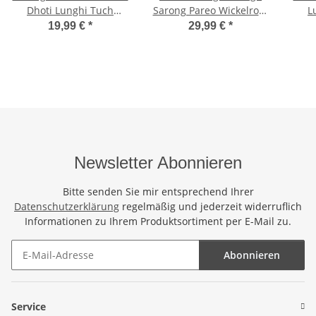
Dhoti Lunghi Tuch
Sarong Pareo Wickelrock
L
Strandtuch Loop
Strandtuch Rund ca
Stra
19,99 €
*
29,99 €
*
Schmetterling Schal M3
170cm x 1110cm
Handtuch Schal Kleid
Wickeltuch Wickelkleid
Delfin Hawaii Südsee
Newsletter Abonnieren
Bitte senden Sie mir entsprechend Ihrer
Datenschutzerklärung
regelmäßig und jederzeit widerruflich
Informationen zu Ihrem Produktsortiment per E-Mail zu.
Abonnieren
Newsletter Abonnieren
Service