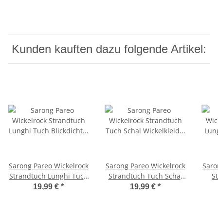
Kunden kauften dazu folgende Artikel:
Sarong Pareo Wickelrock
Sarong Pareo Wickelrock
Saro
Strandtuch Lunghi Tuch
Strandtuch Tuch Schal
S
Blickdicht Schlicht Uni
Wickelkleid Strandkleid
Sti
19,99 €
*
19,99 €
*
Weiß
Blickdicht Barbados -
Rot Blumen