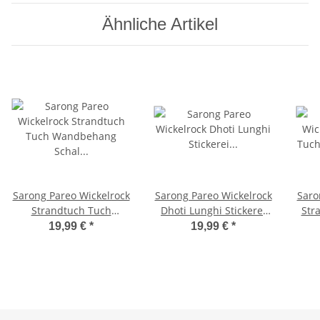
Ähnliche Artikel
Sarong Pareo Wickelrock
Sarong Pareo Wickelrock
Saro
Strandtuch Tuch
Dhoti Lunghi Stickerei
Str
Wandbehang Schal
Schmetterling Tuch Hell
Wick
19,99 €
*
19,99 €
*
Keltisch Kreuz Blau
Blau
Bli