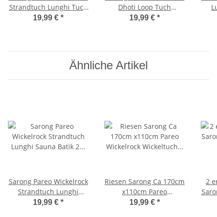
Strandtuch Lunghi Tuch
Dhoti Loop Tuch
L
Blickdicht Schlicht Uni
Strandtuch Handtuch
St
19,99 €
*
19,99 €
*
Weiß
Schal Schwarz Delfin
Ähnliche Artikel
Sarong Pareo Wickelrock
Riesen Sarong Ca 170cm
2 e
Strandtuch Lunghi
x110cm Pareo
Saro
Sauna Batik 2 Farbig
Wickelrock Wickeltuch
St
19,99 €
*
19,99 €
*
Weiß Schwarz
Badeunterlage