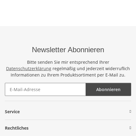
Saunatuch Schal Loop
Han
Wickeltuch Wickelkleid
Wic
Gecko Bunt
Ge
Newsletter Abonnieren
Bitte senden Sie mir entsprechend Ihrer
Datenschutzerklärung
regelmäßig und jederzeit widerruflich
Informationen zu Ihrem Produktsortiment per E-Mail zu.
Abonnieren
Newsletter Abonnieren
Service
Rechtliches