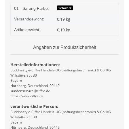
Produkteigenschaft
Wert
Schwarz
01 - Sarong Farbe:
0,19 kg
Versandgewicht:
0,19
kg
Artikelgewicht:
Angaben zur Produktsicherheit
Herstellerinformationen:
Buddhastyle-Ciffre Handels-UG (haftungsbeschränkt) & Co. KG
Willstätterstr. 30
Bayern
Nürnberg, Deutschland, 90449
kundenservice@ciffre.de
https://www.ciffre.de
verantwortliche Person:
Buddhastyle-Ciffre Handels-UG (haftungsbeschränkt) & Co. KG
Willstätterstr. 30
Bayern
Nürnberg, Deutschland, 90449