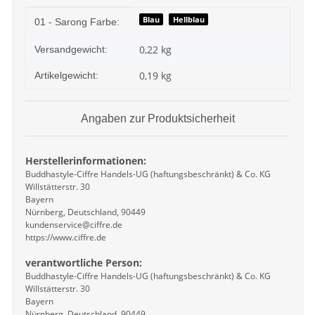
Produkteigenschaft
Wert
Blau
Hellblau
01 - Sarong Farbe:
0,22 kg
Versandgewicht:
0,19
kg
Artikelgewicht:
Angaben zur Produktsicherheit
Herstellerinformationen:
Buddhastyle-Ciffre Handels-UG (haftungsbeschränkt) & Co. KG
Willstätterstr. 30
Bayern
Nürnberg, Deutschland, 90449
kundenservice@ciffre.de
https://www.ciffre.de
verantwortliche Person:
Buddhastyle-Ciffre Handels-UG (haftungsbeschränkt) & Co. KG
Willstätterstr. 30
Bayern
Nürnberg, Deutschland, 90449