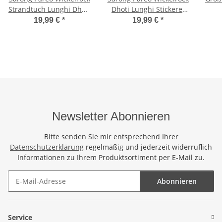
Strandtuch Lunghi Dhoti
Dhoti Lunghi Stickerei
Tuch Schlicht Uni Hell
Schmetterling Tuch Hell
Wic
19,99 €
*
19,99 €
*
Blau
Blau
Sau
Wic
Newsletter Abonnieren
Bitte senden Sie mir entsprechend Ihrer
Datenschutzerklärung
regelmäßig und jederzeit widerruflich
Informationen zu Ihrem Produktsortiment per E-Mail zu.
Abonnieren
Newsletter Abonnieren
Service