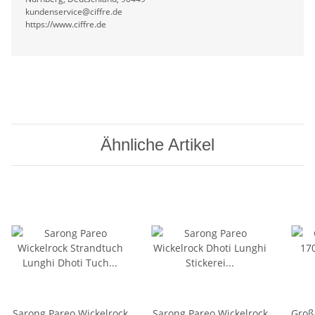
kundenservice@ciffre.de
https://www.ciffre.de
Ähnliche Artikel
Sarong Pareo Wickelrock
Sarong Pareo Wickelrock
Groß