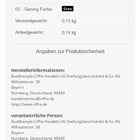
Produkteigenschaft
Wert
Grau
01 - Sarong Farbe:
0,19 kg
Versandgewicht:
0,19
kg
Artikelgewicht:
Angaben zur Produktsicherheit
Herstellerinformationen:
Buddhastyle-Ciffre Handels-UG (haftungsbeschränkt) & Co. KG
Willstätterstr. 30
Bayern
Nürnberg, Deutschland, 90449
kundenservice@ciffre.de
https://www.ciffre.de
verantwortliche Person:
Buddhastyle-Ciffre Handels-UG (haftungsbeschränkt) & Co. KG
Willstätterstr. 30
Bayern
Nürnberg, Deutschland, 90449