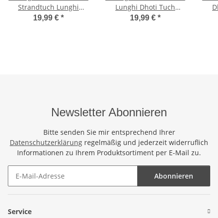
Strandtuch Lunghi
Lunghi Dhoti Tuch
D
Stickerei Tuch Uni Grau
Strandtuch Pailletten
19,99 €
*
19,99 €
*
Handtuch
Grau Blickdicht
Schm
Newsletter Abonnieren
Bitte senden Sie mir entsprechend Ihrer
Datenschutzerklärung
regelmäßig und jederzeit widerruflich
Informationen zu Ihrem Produktsortiment per E-Mail zu.
Abonnieren
Newsletter Abonnieren
Service