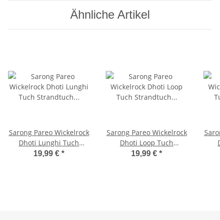
Ähnliche Artikel
Sarong Pareo Wickelrock
Sarong Pareo Wickelrock
Saro
Dhoti Lunghi Tuch
Dhoti Loop Tuch
Strandtuch
Strandtuch Handtuch
Str
19,99 €
*
19,99 €
*
Wandbehang Bali Frosch
Schal Batik Grün
B