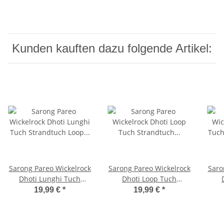
Kunden kauften dazu folgende Artikel:
Sarong Pareo Wickelrock
Sarong Pareo Wickelrock
Saro
Dhoti Lunghi Tuch
Dhoti Loop Tuch
Strandtuch Loop Elefant
Strandtuch Handtuch
Str
19,99 €
*
19,99 €
*
Orange Schal + Schnalle
Schal Schwarz Delfin