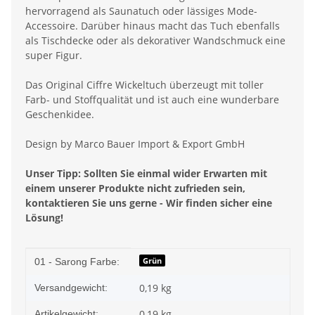
hervorragend als Saunatuch oder lässiges Mode-
Accessoire. Darüber hinaus macht das Tuch ebenfalls
als Tischdecke oder als dekorativer Wandschmuck eine
super Figur.
Das Original Ciffre Wickeltuch überzeugt mit toller
Farb- und Stoffqualität und ist auch eine wunderbare
Geschenkidee.
Design by Marco Bauer Import & Export GmbH
Unser Tipp: Sollten Sie einmal wider Erwarten mit
einem unserer Produkte nicht zufrieden sein,
kontaktieren Sie uns gerne - Wir finden sicher eine
Lösung!
Produkteigenschaft
Wert
Grün
01 - Sarong Farbe:
0,19 kg
Versandgewicht:
0,19
kg
Artikelgewicht: