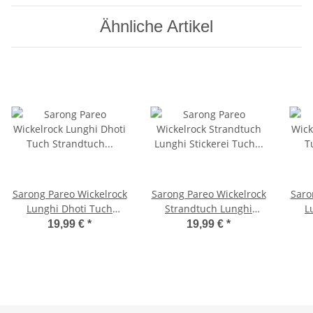
Ähnliche Artikel
Sarong Pareo Wickelrock
Sarong Pareo Wickelrock
Saro
Lunghi Dhoti Tuch
Strandtuch Lunghi
L
Strandtuch Tribal Gecko
Stickerei Tuch Schlicht
St
19,99 €
*
19,99 €
*
Hell Grün
Uni Hell Grün