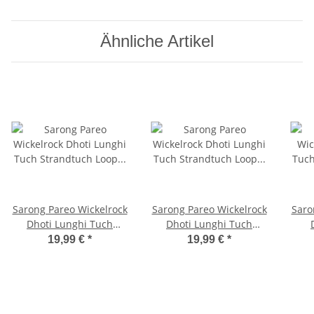
Ähnliche Artikel
Sarong Pareo Wickelrock
Sarong Pareo Wickelrock
Saro
Dhoti Lunghi Tuch
Dhoti Lunghi Tuch
Strandtuch Loop Herz
Strandtuch Loop Herz
Stra
19,99 €
*
19,99 €
*
Orange Gelb
Orange Gelb Tuch