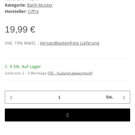
Kategorie:
Batik Muster
Hersteller:
Ciffre
19,99 €
inkl. 19% MwSt. ,
Versandkostenfreie Lieferung
9 Stk. Auf Lager
Lieferzeit:
2 - 3 Werktage
(DE - Ausland abweichend)
Stk.