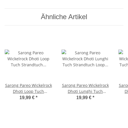
Ähnliche Artikel
Sarong Pareo Wickelrock
Sarong Pareo Wickelrock
Saro
Dhoti Loop Tuch
Dhoti Lunghi Tuch
D
Strandtuch Handtuch
Strandtuch Loop Herz
Str
19,99 €
*
19,99 €
*
Batik Gelb Orange Pink
Orange Gelb
O