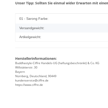
Unser Tipp: Sollten Sie einmal wider Erwarten mit einem
Produkteigenschaft
Wert
01 - Sarong Farbe:
Versandgewicht:
Artikelgewicht:
Herstellerinformationen:
Buddhastyle-Ciffre Handels-UG (haftungsbeschränkt) & Co. KG
Willstätterstr. 30
Bayern
Nürnberg, Deutschland, 90449
kundenservice@ciffre.de
https://www.ciffre.de