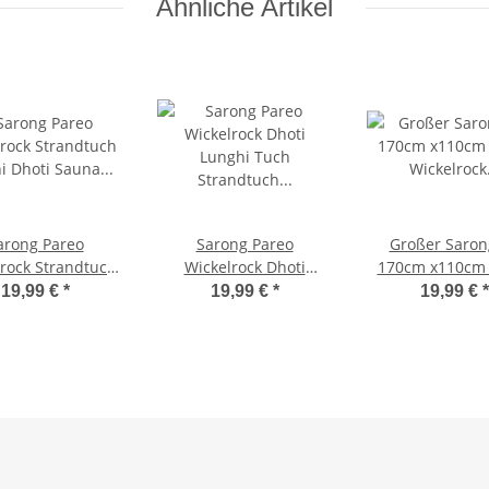
Ähnliche Artikel
arong Pareo
Sarong Pareo
Großer Saron
rock Strandtuch
Wickelrock Dhoti
170cm x110cm 
hi Dhoti Sauna
Lunghi Tuch
Wickelrock Wick
19,99 €
*
19,99 €
*
19,99 €
*
 Bunt Handtuch
Strandtuch
Badeunterl
Wandbehang Karibik
Saunatuch Scha
Vogel B2
Wickeltuch Wick
Blumen Muster 
Look