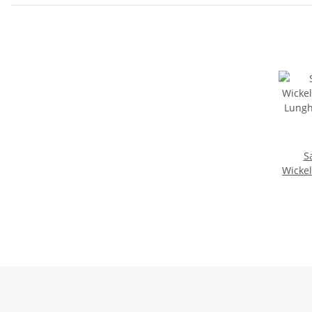
S
Wickel
Lung
Tuch