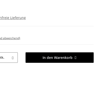
freie Lieferung
nd abweichend)
In den Warenkorb
tk.