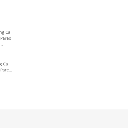
g Ca
Pareo
eltuch
age
l Loop
elkleid
Vintage