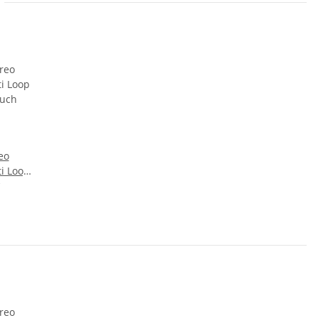
eo
i Loop
 Batik
lb Bunt