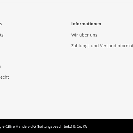
s
Informationen
tz
Wir über uns
Zahlungs und Versandinforma
m
recht
le-Ciffre Handels-UG (haftungsbeschränkt) & Co. KG