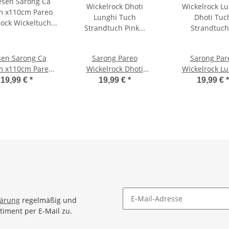
sen Sarong Ca
Sarong Pareo
Sarong Par
m x110cm Pareo
Wickelrock Dhoti
Wickelrock L
lrock Wickeltuch
Lunghi Tuch
Dhoti Tuch Str
19,99 €
*
19,99 €
*
19,99 €
*
deunterlage
Strandtuch Pink
Tribal Gecko Pin
tuch Schal Loop
Schwarz Gecko Batik
tuch Wickelkleid
Gecko Bunt
lärung
regelmäßig und
timent per E-Mail zu.
Newsletter Abonnieren