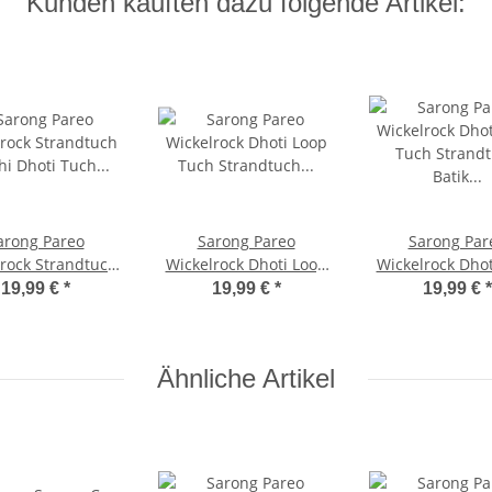
Kunden kauften dazu folgende Artikel:
arong Pareo
Sarong Pareo
Sarong Par
rock Strandtuch
Wickelrock Dhoti Loop
Wickelrock Dhot
hi Dhoti Tuch
Tuch Strandtuch
Tuch Strandtuch
19,99 €
*
19,99 €
*
19,99 €
*
cht Uni Schwarz
Handtuch Schal
Orange Pink Ge
Schwarz Delfin
Ähnliche Artikel