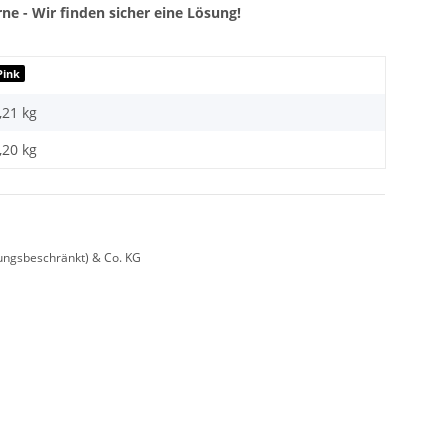
ne - Wir finden sicher eine Lösung!
Pink
,21 kg
,20
kg
ungsbeschränkt) & Co. KG