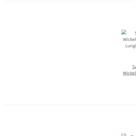
S
Wickel
Lung
Schli