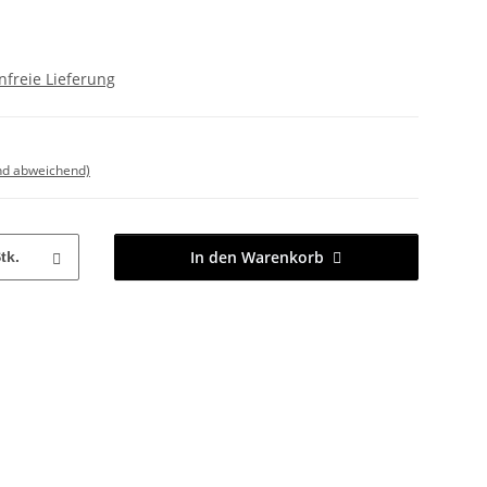
freie Lieferung
nd abweichend)
In den Warenkorb
tk.