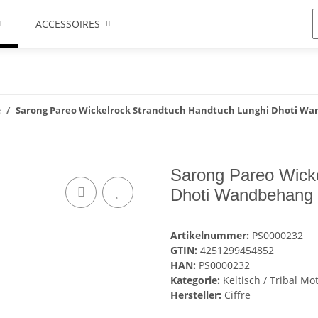
ACCESSOIRES
e
Sarong Pareo Wickelrock Strandtuch Handtuch Lunghi Dhoti Wan
Sarong Pareo Wicke
Dhoti Wandbehang S
Artikelnummer:
PS0000232
GTIN:
4251299454852
HAN:
PS0000232
Kategorie:
Keltisch / Tribal Mo
Hersteller:
Ciffre