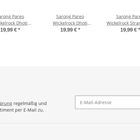
arong Pareo
Sarong Pareo
Sarong Par
kelrock Dhoti
Wickelrock Dhoti
Wickelrock Str
unghi Tuch
Lunghi Tuch
Handtuch Lungh
19,99 €
*
19,99 €
*
19,99 €
*
tuch Schildkröte
Strandtuch Blau Gecko
Wandbeha
Bunt Braun
Batik Schal
Schildkröte T
Braun
lärung
regelmäßig und
timent per E-Mail zu.
Newsletter Abonnieren