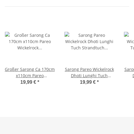
Großer Sarong Ca 170cm
Sarong Pareo Wickelrock
Saro
x110cm Pareo
Dhoti Lunghi Tuch
Wickelrock Wickeltuch
Strandtuch
Str
19,99 €
*
19,99 €
*
Badeunterlage
Wandbehang Karibik
Saunatuch Schal Loop
Vogel B2
Wickeltuch Wickelkleid
Blumen Muster Vintage
Look