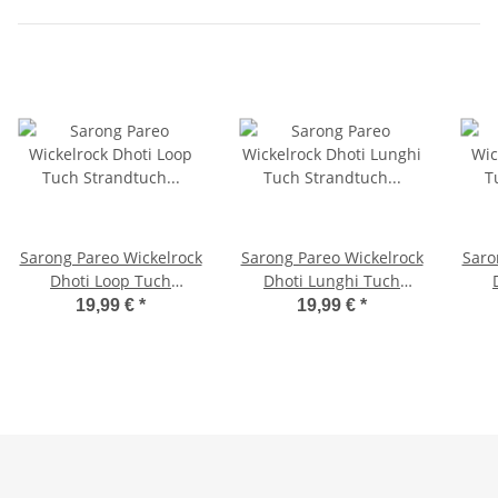
Sarong Pareo Wickelrock
Sarong Pareo Wickelrock
Saro
Dhoti Loop Tuch
Dhoti Lunghi Tuch
Strandtuch Handtuch
Strandtuch Eidechse
Str
19,99 €
*
19,99 €
*
Schal Palme Gelbtöne
Gecko Batik Schal
S