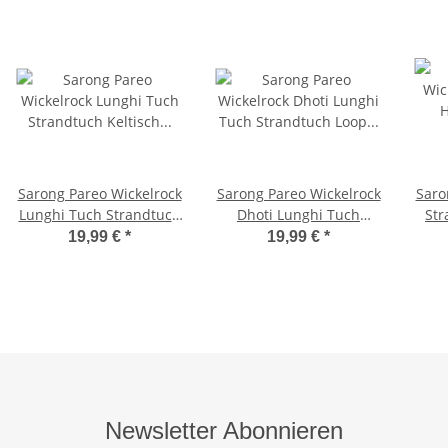
Sarong Pareo Wickelrock
Sarong Pareo Wickelrock
Saro
Lunghi Tuch Strandtuch
Dhoti Lunghi Tuch
Str
Keltisch Kreis Orange
Strandtuch Loop Elefant
19,99 €
*
19,99 €
*
Schwarz Gelb
Orange Schal
Wa
Kel
Mäd
Newsletter Abonnieren