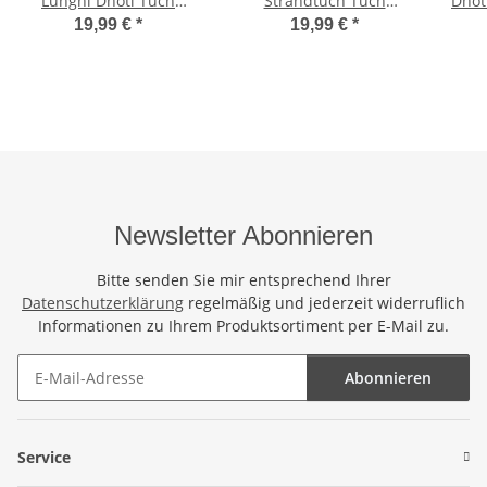
Lunghi Dhoti Tuch
Strandtuch Tuch
Dhot
Strandtuch Keltisch
Wandbehang Keltisch
Grün
19,99 €
*
19,99 €
*
Kreis Hell Grün
Kreuz Grün Petrol
Newsletter Abonnieren
Bitte senden Sie mir entsprechend Ihrer
Datenschutzerklärung
regelmäßig und jederzeit widerruflich
Informationen zu Ihrem Produktsortiment per E-Mail zu.
Abonnieren
Newsletter Abonnieren
Service