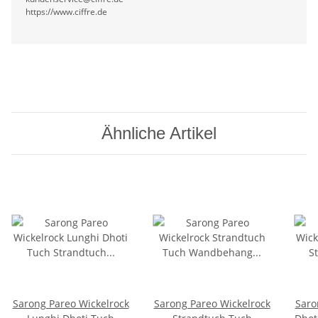
https://www.ciffre.de
Ähnliche Artikel
Sarong Pareo Wickelrock
Sarong Pareo Wickelrock
Saro