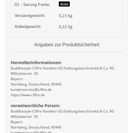
Produkteigenschaft
Wert
Grün
01 - Sarong Farbe:
0,23 kg
Versandgewicht:
0,22
kg
Artikelgewicht:
Angaben zur Produktsicherheit
Herstellerinformationen:
Buddhastyle-Ciffre Handels-UG (haftungsbeschränkt) & Co. KG
Willstätterstr. 30
Bayern
Nürnberg, Deutschland, 90449
kundenservice@ciffre.de
https://www.ciffre.de
verantwortliche Person:
Buddhastyle-Ciffre Handels-UG (haftungsbeschränkt) & Co. KG
Willstätterstr. 30
Bayern
Nürnberg, Deutschland, 90449
kundenservice@ciffre.de