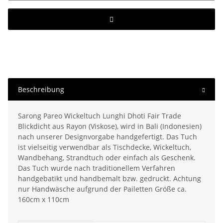
Beschreibung
Sarong Pareo Wickeltuch Lunghi Dhoti Fair Trade
Blickdicht aus Rayon (Viskose), wird in Bali (Indonesien)
nach unserer Designvorgabe handgefertigt. Das Tuch
ist vielseitig verwendbar als Tischdecke, Wickeltuch,
Wandbehang, Strandtuch oder einfach als Geschenk.
Das Tuch wurde nach traditionellem Verfahren
handgebatikt und handbemalt bzw. gedruckt. Achtung
nur Handwäsche aufgrund der Pailetten Größe ca.
160cm x 110cm