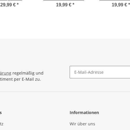
rock Strandtuch
Lunghi Stickerei Tuch
Tuch Strand
29,99 €
*
19,99 €
*
19,99 €
*
d ca 170cm x
Schlicht Uni Petrol
Handtuch Bunt 
0cm Handtuch
Muster
Kleid Wickeltuch
lkleid Streifen
Blickdicht Druck
Muster
lärung
regelmäßig und
timent per E-Mail zu.
Newsletter Abonnieren
s
Informationen
tz
Wir über uns