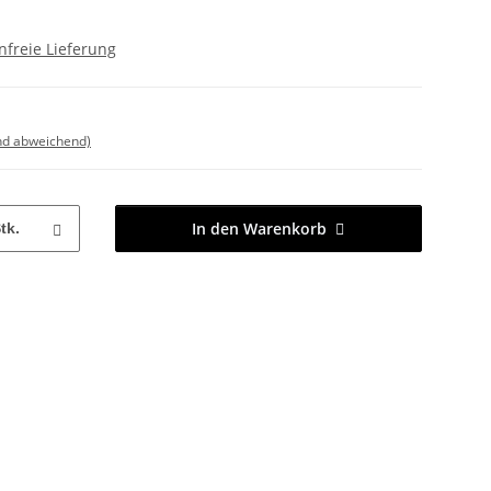
freie Lieferung
nd abweichend)
In den Warenkorb
tk.