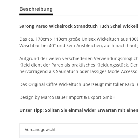
weitere Registerkarten anzeigen
Beschreibung
Sarong Pareo Wickelrock Strandtuch Tuch Schal Wickelk
Das ca. 170cm x 110cm große Unisex Wickeltuch aus 100%
Waschbar bei 40° und kein Ausbleichen, auch nach häuf
Aufgrund der vielen verschiedenen Verwendungsmöglichkeit
Kleid dient der Pareo als praktisches Kleidungsstück. Der
hervorragend als Saunatuch oder lässiges Mode-Accessoi
Das Original Ciffre Wickeltuch überzeugt mit toller Farb
Design by Marco Bauer Import & Export GmbH
Unser Tipp: Sollten Sie einmal wider Erwarten mit einem
Produkteigenschaft
Wert
Versandgewicht: