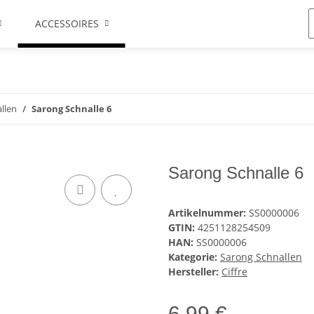
ACCESSOIRES
llen
Sarong Schnalle 6
Sarong Schnalle 6
Artikelnummer:
SS0000006
GTIN:
4251128254509
HAN:
SS0000006
Kategorie:
Sarong Schnallen
Hersteller:
Ciffre
6,99 €