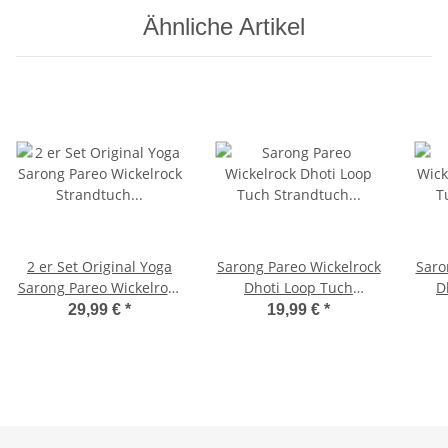
Ähnliche Artikel
2 er Set Original Yoga
Sarong Pareo Wickelrock
Saro
Sarong Pareo Wickelrock
Dhoti Loop Tuch
D
Strandtuch Rund ca
Strandtuch Handtuch
Str
29,99 €
*
19,99 €
*
170cm x 1110cm
Batik Bunt Schal
Handtuch Schal Kleid
Wickeltuch Wickelkleid
Bali Landschaft -
Handbemalt