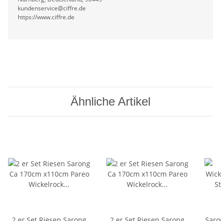
kundenservice@ciffre.de
https://www.ciffre.de
Ähnliche Artikel
2 er Set Riesen Sarong
2 er Set Riesen Sarong
Saro