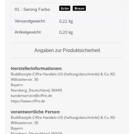
Produkteigenschaft
Wert
Grün
Braun
01 - Sarong Farbe:
0,22 kg
Versandgewicht:
0,20
kg
Artikelgewicht:
Angaben zur Produktsicherheit
Herstellerinformationen:
Buddhastyle-Ciffre Handels-UG (haftungsbeschränkt) & Co. KG
Willstätterstr. 30
Bayern
Nürnberg, Deutschland, 90449
kundenservice@ciffre.de
https://www.ciffre.de
verantwortliche Person:
Buddhastyle-Ciffre Handels-UG (haftungsbeschränkt) & Co. KG
Willstätterstr. 30
Bayern
Nürnberg, Deutschland, 90449