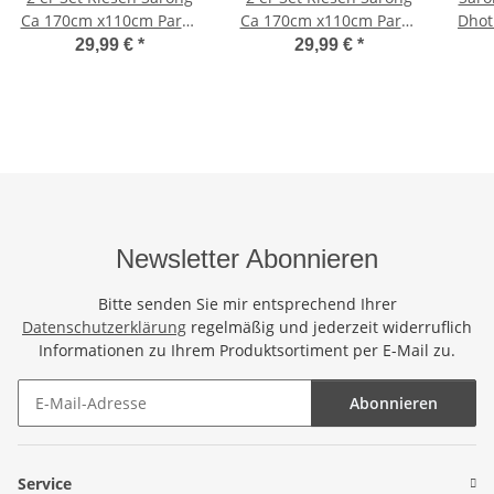
Ca 170cm x110cm Pareo
Ca 170cm x110cm Pareo
Dhot
Wickelrock Wickeltuch
Wickelrock Wickeltuch
Grün
29,99 €
*
29,99 €
*
Badeunterlage
Badeunterlage
Saunatuch Schal Loop
Saunatuch Schal Loop
Wickeltuch Wickelkleid
Wickeltuch Wickelkleid
Frosch im Urwald
Handbemalt Blumen
Motiv
Newsletter Abonnieren
Bitte senden Sie mir entsprechend Ihrer
Datenschutzerklärung
regelmäßig und jederzeit widerruflich
Informationen zu Ihrem Produktsortiment per E-Mail zu.
Abonnieren
Newsletter Abonnieren
Service