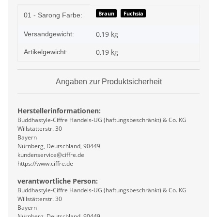
Produkteigenschaft
Wert
Braun
Fuchsia
01 - Sarong Farbe:
0,19 kg
Versandgewicht:
0,19
kg
Artikelgewicht:
Angaben zur Produktsicherheit
Herstellerinformationen:
Buddhastyle-Ciffre Handels-UG (haftungsbeschränkt) & Co. KG
Willstätterstr. 30
Bayern
Nürnberg, Deutschland, 90449
kundenservice@ciffre.de
https://www.ciffre.de
verantwortliche Person:
Buddhastyle-Ciffre Handels-UG (haftungsbeschränkt) & Co. KG
Willstätterstr. 30
Bayern
Nürnberg, Deutschland, 90449