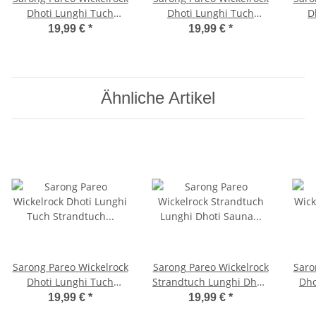
Dhoti Lunghi Tuch
Dhoti Lunghi Tuch
D
Strandtuch Loop
Schildkröte Strandtuch
Str
19,99 €
*
19,99 €
*
Schmetterling Schal M5
Rot Bali Art
Ähnliche Artikel
Sarong Pareo Wickelrock
Sarong Pareo Wickelrock
Saro
Dhoti Lunghi Tuch
Strandtuch Lunghi Dhoti
Dho
Strandtuch Schildkröte
Sauna Tuch Fuchsia
Sc
19,99 €
*
19,99 €
*
Bunt Braun
Handtuch